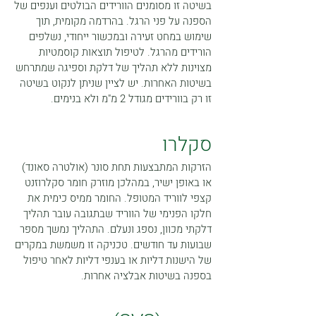
בשיטה זו מסומנים הוורידים הבולטים וענפים של
הספנה על פני הרגל. בהרדמה מקומית, תוך
שימוש במחט זעירה ובמכשור ייחודי, נשלפים
הורידים מהרגל. לטיפול תוצאות קוסמטיות
מצוינות ללא תהליך של דלקת וספיגה שמתרחש
בשיטות האחרות. יש לציין שניתן לנקוט בשיטה
זו רק בוורידים מגודל 2 מ"מ ולא בנימים.
סקלרו
הזרקות המתבצעות תחת סונר (אולטרה סאונד)
או באופן ישיר, במהלכן מוזרק חומר סקלרוזנט
קצפי לווריד המטופל. החומר ממיס כימית את
חלקו הפנימי של הווריד שבתגובה עובר תהליך
דלקתי מכוון, נספג ונעלם. התהליך נמשך מספר
שבועות עד חודשים. טכניקה זו משמשת במקרים
של הישנות דליות או בענפי דליות לאחר טיפול
בספנה בשיטות אבלציה אחרות.