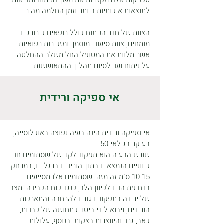
טכניקות אלה מקצרות את משך הניתוח ומביאות
לתוצאות איכותיות ביותר וזמן החלמה מהיר.
הצוות של חדר הניתוח כולל רופאים כירורגים
מומחים, צוות סיעודי מוסמך ומזכירות רפואיות
אשר מלוות את המטופל החל משלב ההחלטה
על ניתוח ועד לסיום תהליך ההתאוששות.
אי ספיקה ורידית
אי ספיקה ורידית הינה בעיה נפוצה באוכלוסייה,
בעיקר בגילאי 50.
שורש הבעיה הוא תפקוד לקוי של שסתומים חד
כיווניים הנמצאים בתוך הורידים ברגליים, במרחק
10-15 ס"מ זה מזה. שסתומים אלו מסייעים
בדחיפת הדם לכיוון הלב, כנגד כוח הכבידה. מצב
של ירידה בתפקודם גורם להרחבה והתארכות
הורידים, ויבוא לידי ביטוי כתחושה של כבדות,
כאב, גרד והיווצרות בצקות. בנוסף, עלולות