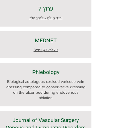
ערוץ 7
וריד בולט - להיבהל?
MEDNET
זה לא רק פצע!
Phlebology
Biological autologous excised varicose vein
dressing compared to conservative dressing
on the ulcer bed during endovenous
ablation
Journal of Vascular Surgery
Venous and Lymphatic Disorders